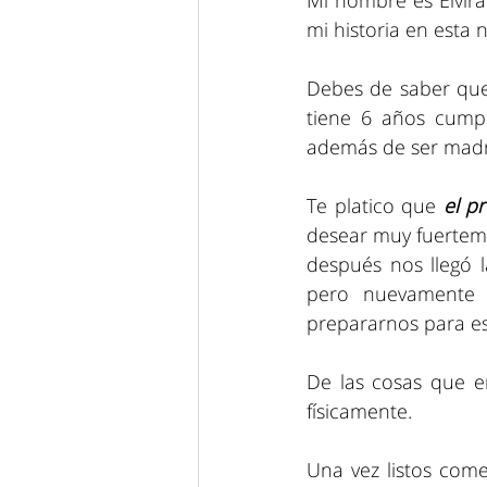
Mi nombre es Elvira
mi historia en esta 
Debes de saber que
tiene 6 años cumpli
además de ser madre
Te platico que 
el p
desear muy fuerteme
después nos llegó 
pero nuevamente 
prepararnos para e
De las cosas que em
físicamente.
Una vez listos come