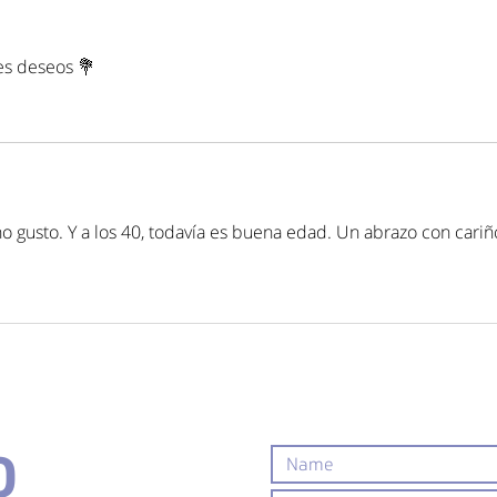
ps
sobre el sexo
du
del bebé
em
es deseos 💐
im
re
o gusto. Y a los 40, todavía es buena edad. Un abrazo con cariñ
O