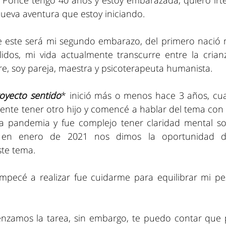
 Ponce tengo 40 años y estoy embarazada, quiero irt
nueva aventura que estoy iniciando.
 este será mi segundo embarazo, del primero nació m
dos, mi vida actualmente transcurre entre la crianza
, soy pareja, maestra y psicoterapeuta humanista.
royecto sentido
* inició más o menos hace 3 años, cu
nte tener otro hijo y comencé a hablar del tema con m
la pandemia y fue complejo tener claridad mental so
en enero de 2021 nos dimos la oportunidad de 
ste tema.
pecé a realizar fue cuidarme para equilibrar mi pes
nzamos la tarea, sin embargo, te puedo contar que p