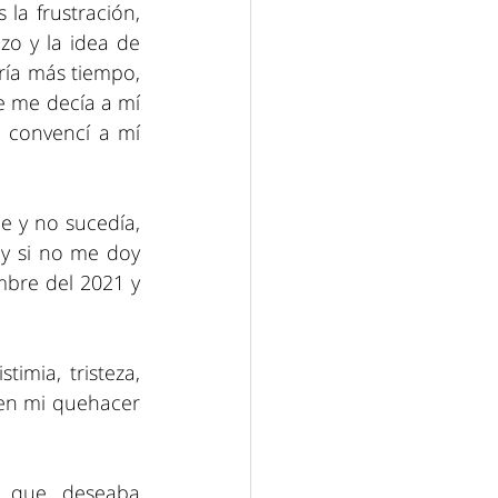
la frustración, 
o y la idea de 
ía más tiempo, 
e me decía a mí 
convencí a mí 
 y no sucedía, 
y si no me doy 
mbre del 2021 y 
mia, tristeza, 
en mi quehacer 
 que deseaba 