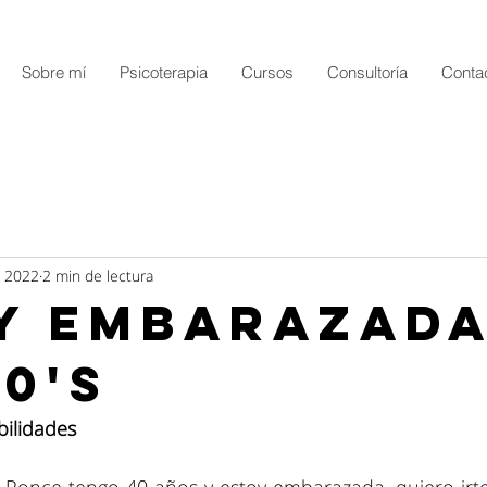
Sobre mí
Psicoterapia
Cursos
Consultoría
Conta
b 2022
2 min de lectura
y embarazada
40's
bilidades