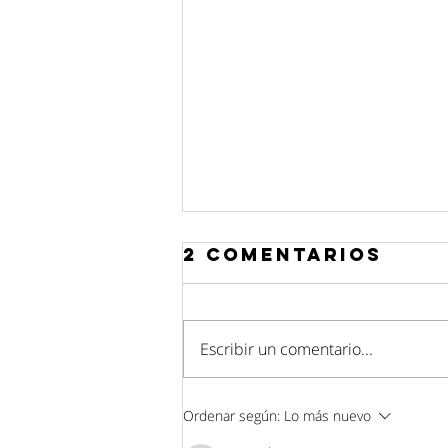
2 comentarios
Escribir un comentario...
La placenta de
Ordenar según:
Lo más nuevo
Gaia 💖