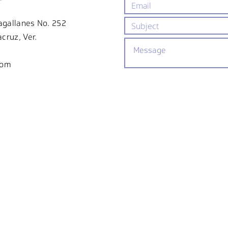
agallanes No. 252
cruz, Ver.
com