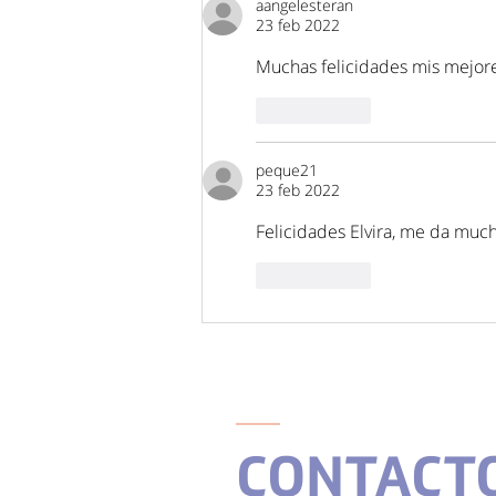
aangelesteran
23 feb 2022
Muchas felicidades mis mejor
Me gusta
peque21
23 feb 2022
Felicidades Elvira, me da much
Me gusta
CONTACT