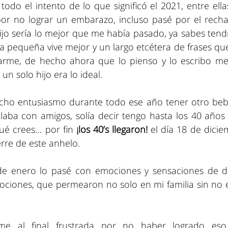
do el intento de lo que significó el 2021, entre ellas 
 por no lograr un embarazo, incluso pasé por el rechaz
ijo sería lo mejor que me había pasado, ya sabes tendr
ia pequeña vive mejor y un largo etcétera de frases qu
rme, de hecho ahora que lo pienso y lo escribo me 
n solo hijo era lo ideal.
ho entusiasmo durante todo ese año tener otro bebe
aba con amigos, solía decir tengo hasta los 40 años 
ué crees… por fin 
¡los 40’s llegaron!
 el día 18 de dicie
erre de este anhelo.
e enero lo pasé con emociones y sensaciones de disti
ociones, que permearon no solo en mi familia sin no 
me al final frustrada por no haber logrado eso