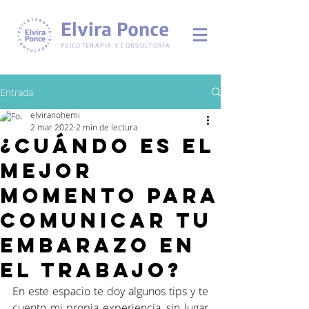
Elvira Ponce
PSICOTERAPIA Y CONSULTORÍA
Entrada
elviranohemi
2 mar 2022
2 min de lectura
¿Cuándo es el
mejor
momento para
comunicar tu
embarazo en
el trabajo?
En este espacio te doy algunos tips y te 
cuento mi propia experiencia, sin lugar 